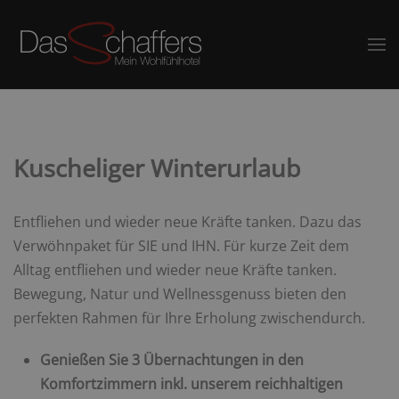
Kuscheliger Winterurlaub
Entfliehen und wieder neue Kräfte tanken. Dazu das
Verwöhnpaket für SIE und IHN. Für kurze Zeit dem
Alltag entfliehen und wieder neue Kräfte tanken.
Bewegung, Natur und Wellnessgenuss bieten den
perfekten Rahmen für Ihre Erholung zwischendurch.
Genießen Sie 3 Übernachtungen in den
Komfortzimmern inkl. unserem reichhaltigen