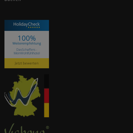
100%
Weiterempfehlung
DasSchaffers -
MeinWohlfühlhotel
Jetzt bewerten