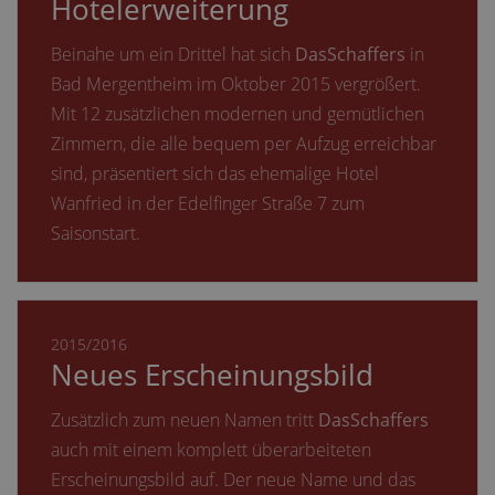
Hotelerweiterung
Beinahe um ein Drittel hat sich
DasSchaffers
in
Bad Mergentheim im Oktober 2015 vergrößert.
Mit 12 zusätzlichen modernen und gemütlichen
Zimmern, die alle bequem per Aufzug erreichbar
sind, präsentiert sich das ehemalige Hotel
Wanfried in der Edelfinger Straße 7 zum
Saisonstart.
2015/2016
Neues Erscheinungsbild
Zusätzlich zum neuen Namen tritt
DasSchaffers
auch mit einem komplett überarbeiteten
Erscheinungsbild auf. Der neue Name und das