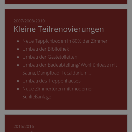
2007/2008/2010
Kleine Teilrenovierungen
Neue Teppichböden in 80% der Zimmer
Umbau der Bibliothek
Umbau der Gästetoiletten
Umbau der Badeabteilung/ Wohlfühloase mit
Sauna, Dampfbad, Tecaldarium…
Umbau des Treppenhauses
Neue Zimmertüren mit moderner
Schließanlage
2015/2016