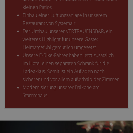
kleinen Patios
Einbau einer Lüftungsanlage in unserem
Restaurant von Systemair
Der Umbau unserer VERTRAUENSBAR, ein
weiteres Highlight für unsere Gäste:
Heimatgefühl gemütlich umgesetzt
Unsere E-Bike-Fahrer haben jetzt zusätzlich
im Hotel einen separaten Schrank für die
Ladeakkus. Somit ist ein Aufladen noch
sicherer und vor allem außerhalb der Zimmer
Modernisierung unserer Balkone am
Stammhaus