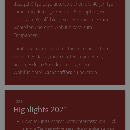
dazugehörige Logo unterstreichen die 40-jährige
Familientradition getreu der Philosophie „Ein
Hotel zum Wohlfühlen, eine Gastronomie zum
Genießen und eine Wohlfühloase zum
Entspannen.“
Familie Schaffers setzt mit ihrem freundlichen
Team alles daran, ihren Gästen angenehme,
unvergessliche Stunden und Tage im
Wohlfühlhotel
DasSchaffers
zu bereiten.
2021
Highlights 2021
Erweiterung unserer Sonnenterrasse mit Blick
auf die Tauber mit zusätzlichem Anbau eines