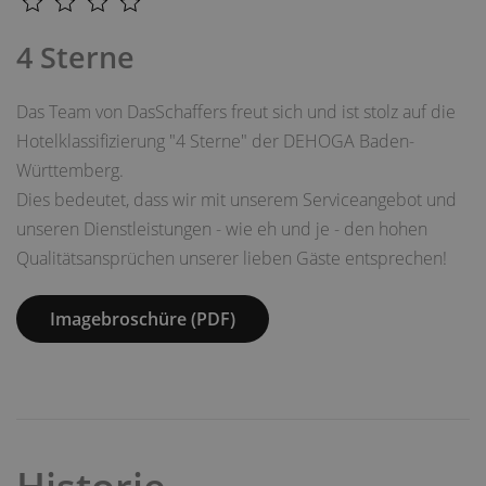
4 Sterne
Das Team von DasSchaffers freut sich und ist stolz auf die
Hotelklassifizierung "4 Sterne" der DEHOGA Baden-
Württemberg.
Dies bedeutet, dass wir mit unserem Serviceangebot und
unseren Dienstleistungen - wie eh und je - den hohen
Qualitätsansprüchen unserer lieben Gäste entsprechen!
Imagebroschüre (PDF)