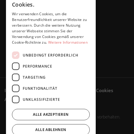
Cookies.
Wir verwenden Cookies, um die
Benutzerfreundlichkeit unserer Website zu
verbessern. Durch die weitere Nutzung
unserer Webseite stimmen Sie der
Verwendung von Cookies gemäß unserer
Cookie-Richtlinie zu.
Weitere Informationen
UNBEDINGT ERFORDERLICH
PERFORMANCE
TARGETING
FUNKTIONALITÄT
Impressum
Datenschutzerklärung
Cookies
AGB
UNKLASSIFIZIERTE
Widerruf
ALLE AKZEPTIEREN
Marita Schaffers GmbH © 2023. Alle Rechte vorbehalten.
ALLE ABLEHNEN