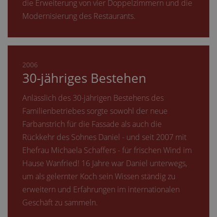
die Erweiterung von vier Doppelzimmern und die
Modernisierung des Restaurants.
2006
30-jähriges Bestehen
Anlässlich des 30-jährigen Bestehens des
Familienbetriebes sorgte sowohl der neue
Farbanstrich für die Fassade als auch die
Rückkehr des Sohnes Daniel - und seit 2007 mit
Ehefrau Michaela Schaffers - für frischen Wind im
Hause Wanfried! 16 Jahre war Daniel unterwegs,
um als gelernter Koch sein Wissen ständig zu
erweitern und Erfahrungen im internationalen
Geschäft zu sammeln.