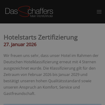
Hotelstarts Zertifizierung
27. Januar 2026
Wir freuen uns sehr, dass unser Hotel im Rahmen der
Deutschen Hotelklassifizierung erneut mit 4 Sternen
ausgezeichnet wurde. Die Klassifizierung gilt für den
Zeitraum von Februar 2026 bis Januar 2029 und
bestätigt unseren hohen Qualitätsstandard sowie
unseren Anspruch an Komfort, Service und
Gastfreundschaft.