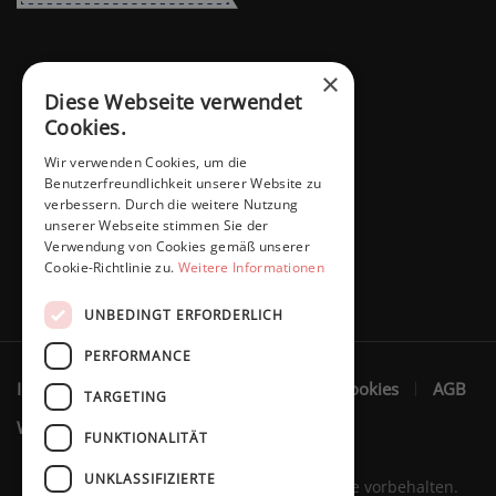
×
Diese Webseite verwendet
Cookies.
Wir verwenden Cookies, um die
Benutzerfreundlichkeit unserer Website zu
verbessern. Durch die weitere Nutzung
unserer Webseite stimmen Sie der
Verwendung von Cookies gemäß unserer
Cookie-Richtlinie zu.
Weitere Informationen
UNBEDINGT ERFORDERLICH
PERFORMANCE
Impressum
Datenschutzerklärung
Cookies
AGB
TARGETING
Widerruf
FUNKTIONALITÄT
UNKLASSIFIZIERTE
Marita Schaffers GmbH © 2023. Alle Rechte vorbehalten.