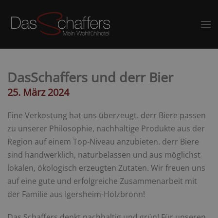
DasSchaffers und derr Bier
25. März 2024
Eine Verkostung hat uns überzeugt. derr Biere passen
zu unserer Philosophie, nachhaltige Produkte aus der
Region auf einem Top-Niveau anzubieten. derr Biere
sind handwerklich, naturbelassen und aus möglichst
lokalen, ökologisch erzeugten Zutaten. Wir freuen uns
auf eine gute und erfolgreiche Zusammenarbeit mit
der Familie aus Igersheim-Holzbronn!
Das Schaffers denkt nachhaltig und grün! Für unseren