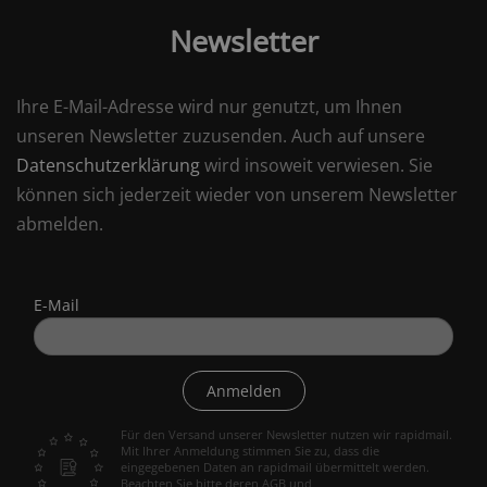
Newsletter
Ihre E-Mail-Adresse wird nur genutzt, um Ihnen
unseren Newsletter zuzusenden. Auch auf unsere
Datenschutzerklärung
wird insoweit verwiesen. Sie
können sich jederzeit wieder von unserem Newsletter
abmelden.
E-Mail
Anmelden
Für den Versand unserer Newsletter nutzen wir rapidmail.
Mit Ihrer Anmeldung stimmen Sie zu, dass die
eingegebenen Daten an rapidmail übermittelt werden.
Beachten Sie bitte deren
AGB
und