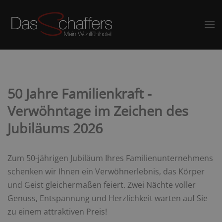
50 Jahre Familienkraft -
Verwöhntage im Zeichen des
Jubiläums 2026
Zum 50-jährigen Jubiläum Ihres Familienunternehmens
schenken wir Ihnen ein Verwöhnerlebnis, das Körper
und Geist gleichermaßen feiert. Zwei Nächte voller
Genuss, Entspannung und Herzlichkeit warten auf Sie
zu einem attraktiven Preis!